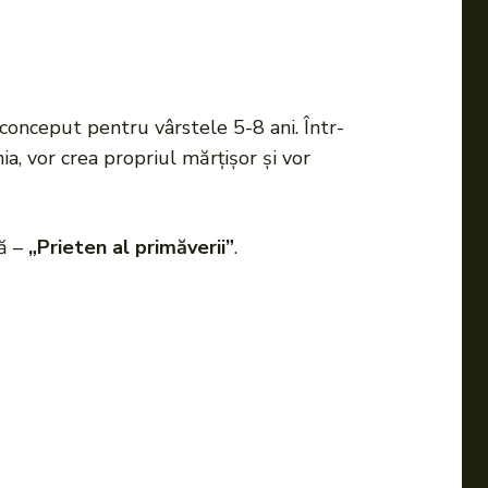
l conceput pentru vârstele 5-8 ani. Într-
a, vor crea propriul mărțișor și vor
că –
„Prieten al primăverii”
.