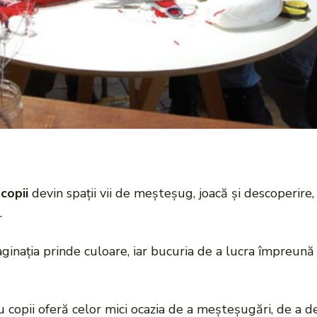
 copii
devin spații vii de meșteșug, joacă și descoperire,
.
maginația prinde culoare, iar bucuria de a lucra împreună
 copii oferă celor mici ocazia de a meșteșugări, de a des