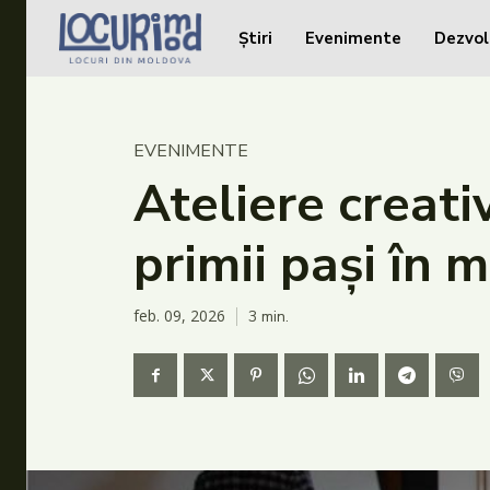
Știri
Evenimente
Dezvol
Caută în site...
Caută în site...
Știri
EVENIMENTE
Evenimente
Ateliere creativ
Dezvoltare rurală
primii pași în 
Turism
Vinării
feb. 09, 2026
3
min.
Patrimoniu
Produs Acasă