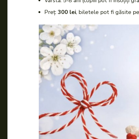
Vârsta: 5-8 ani (copiii pot fi însoțiți g
Preț:
300 lei
, biletele pot fi găsite p