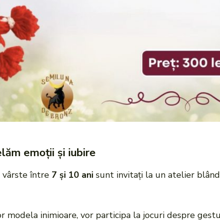
ăm emoții și iubire
cu vârste între
7 și 10 ani
sunt invitați la un atelier blând 
r modela inimioare, vor participa la jocuri despre gestur