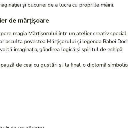
aginației și bucuriei de a lucra cu propriile mâini.
lier de mărțișoare
copere magia Mărțișorului într-un atelier creativ specia
vor asculta povestea Mărțișorului și legenda Babei Dochi
zvoltă imaginația, gândirea logică și spiritul de echipă.
 pauză de ceai cu gustări și, la final, o diplomă simboli