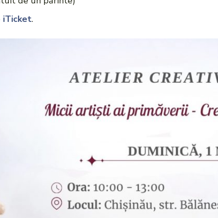
ratuit de un părinte)
e
iTicket
.