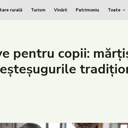
tare rurală
Turism
Vinării
Patrimoniu
Toate
e pentru copii: mărțiș
meșteșugurile tradiți