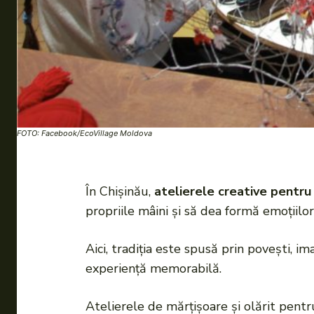
FOTO: Facebook/EcoVillage Moldova
În Chișinău,
atelierele creative pentru
propriile mâini și să dea formă emoțiilor
Aici, tradiția este spusă prin povești, i
experiență memorabilă.
Atelierele de mărțișoare și olărit pentru