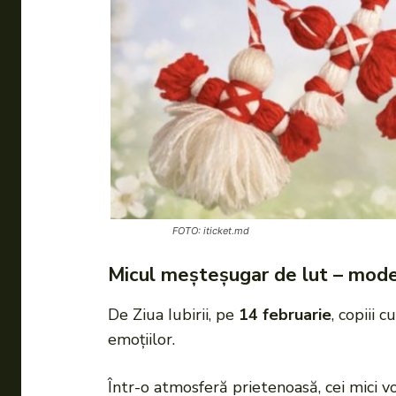
FOTO: iticket.md
Micul meșteșugar de lut – model
De Ziua Iubirii, pe
14 februarie
, copiii 
emoțiilor.
Într-o atmosferă prietenoasă, cei mici vo