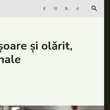
Căutare
Căutare
oare și olărit,
onale