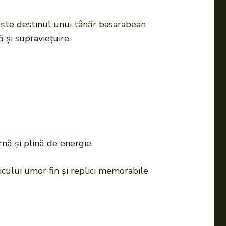
ește destinul unui tânăr basarabean
ă și supraviețuire.
rnă și plină de energie.
icului umor fin și replici memorabile.