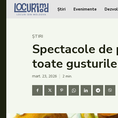
Știri
Evenimente
Dezvol
Caută în site...
Caută în site...
Știri
ȘTIRI
Evenimente
Spectacole de p
Dezvoltare rurală
toate gusturile
Turism
Vinării
mart. 23, 2026
2
min.
Patrimoniu
Produs Acasă