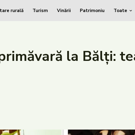
tare rurală
Turism
Vinării
Patrimoniu
Toate
rimăvară la Bălți: t