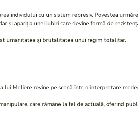
rea individului cu un sistem represiv. Povestea urmăr
 dar și apariția unei iubiri care devine formă de rezistenț
st umanitatea și brutalitatea unui regim totalitar.
ă a lui Molière revine pe scenă într-o interpretare mode
 manipulare, care rămâne la fel de actuală, oferind publ