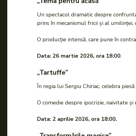
„Tema pentru acasă”
Un spectacol dramatic despre confrunta
prins în mecanismul fricii și al umilinței,
O producție intensă, care pune în contra
Data: 26 martie 2026, ora 18:00
.
„Tartuffe”
În regia lui Sergiu Chiriac, celebra pies
O comedie despre ipocrizie, naivitate și
Data: 2 aprilie 2026, ora 18:00.
„Transformările magice”