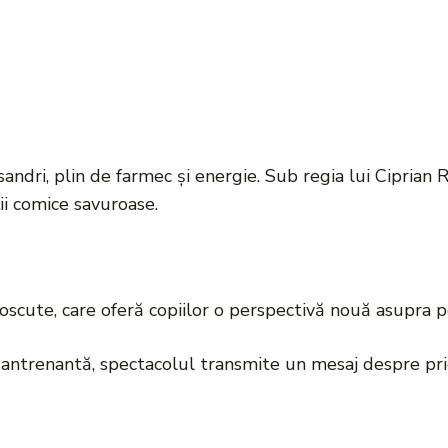
andri, plin de farmec și energie. Sub regia lui Ciprian 
ii comice savuroase.
scute, care oferă copiilor o perspectivă nouă asupra po
antrenantă, spectacolul transmite un mesaj despre priet