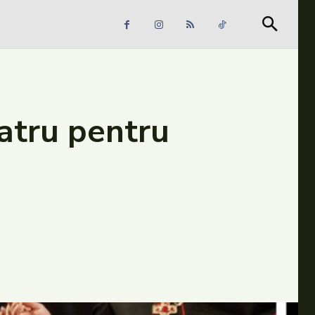
Căutare
Căutare
eatru pentru