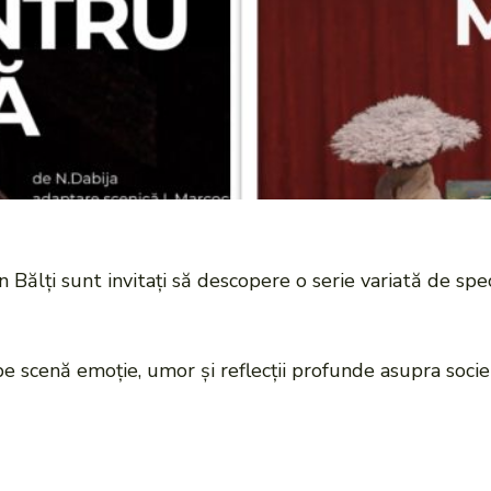
in Bălți sunt invitați să descopere o serie variată de sp
 scenă emoție, umor și reflecții profunde asupra societ