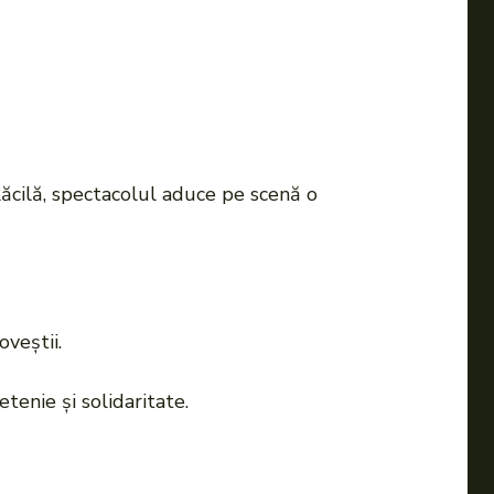
Răcilă, spectacolul aduce pe scenă o
veștii.
enie și solidaritate.