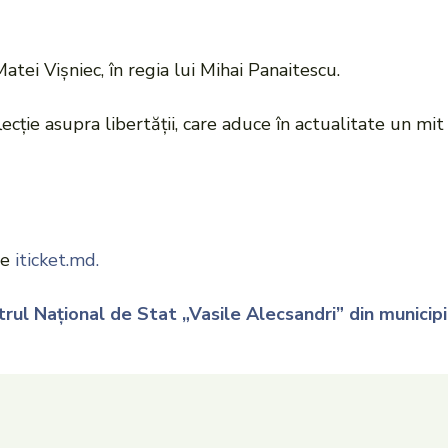
i Vișniec, în regia lui Mihai Panaitescu.
lecție asupra libertății, care aduce în actualitate un mit
pe
iticket.md.
rul Național de Stat „Vasile Alecsandri” din municipi