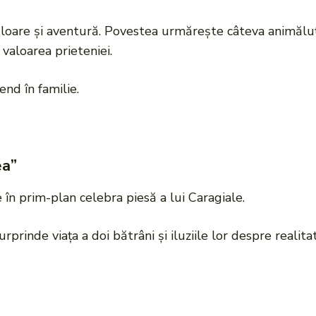
culoare și aventură. Povestea urmărește câteva animălu
 valoarea prieteniei.
nd în familie.
ea”
în prim-plan celebra piesă a lui Caragiale.
rprinde viața a doi bătrâni și iluziile lor despre realit