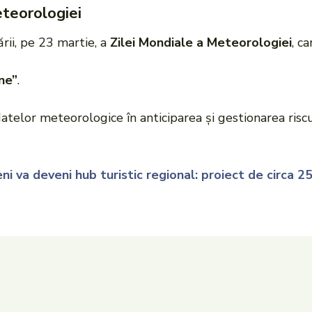
eteorologiei
ării, pe 23 martie, a
Zilei Mondiale a Meteorologiei
, c
ne”
.
datelor meteorologice în anticiparea și gestionarea riscur
ni va deveni hub turistic regional: proiect de circa 