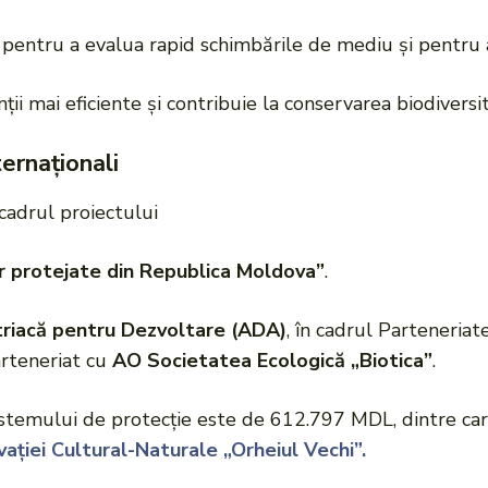
e pentru a evalua rapid schimbările de mediu și pentru a
i mai eficiente și contribuie la conservarea biodiversită
ternaționali
 cadrul proiectului
r protejate din Republica Moldova”
.
riacă pentru Dezvoltare (ADA)
, în cadrul Parteneriate
parteneriat cu
AO Societatea Ecologică „Biotica”
.
sistemului de protecție este de 612.797 MDL, dintre ca
ației Cultural-Naturale „Orheiul Vechi”.