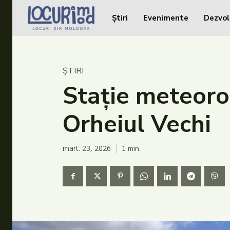
Știri
Evenimente
Dezvol
Caută în site...
Caută în site...
Știri
ȘTIRI
Evenimente
Stație meteoro
Dezvoltare rurală
Orheiul Vechi
Turism
Vinării
mart. 23, 2026
1
min.
Patrimoniu
Produs Acasă