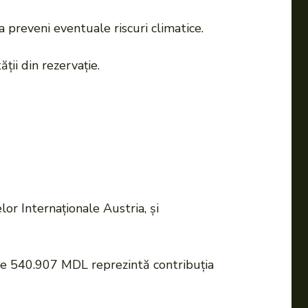
 preveni eventuale riscuri climatice.
ții din rezervație.
lor Internaționale Austria, și
re 540.907 MDL reprezintă contribuția