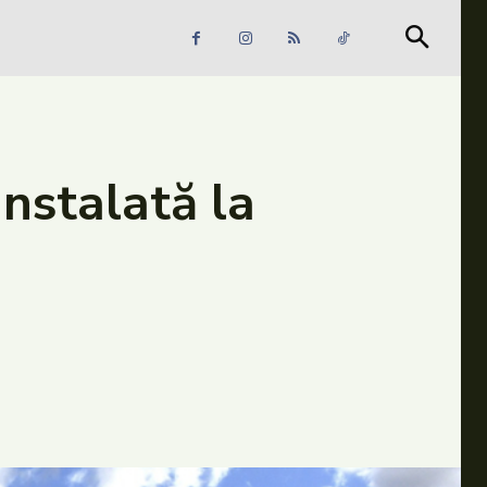
Căutare
Căutare
nstalată la