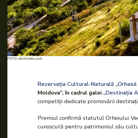
FOTO: etichotels.com
Rezervația Cultural-Naturală „Orheiul
Moldova”, în cadrul galei
„Destinația 
competiții dedicate promovării destinați
Premiul confirmă statutul Orheiului Vech
cunoscută pentru patrimoniul său cultura