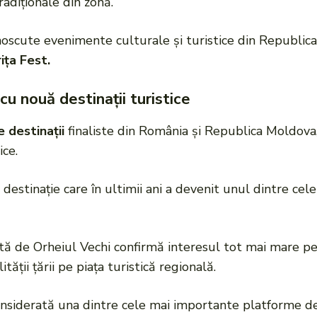
adiționale din zonă.
unoscute evenimente culturale și turistice din Republic
ița Fest.
u nouă destinații turistice
 destinații
finaliste din România și Republica Moldova,
ce.
destinație care în ultimii ani a devenit unul dintre ce
nută de Orheiul Vechi confirmă interesul tot mai mare pe
tății țării pe piața turistică regională.
onsiderată una dintre cele mai importante platforme de