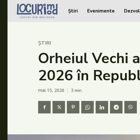
Știri
Evenimente
Dezvol
Caută în site...
Caută în site...
Știri
ȘTIRI
Evenimente
Orheiul Vechi a
Dezvoltare rurală
2026 în Repub
Turism
Vinării
mai 15, 2026
3
min.
Patrimoniu
Produs Acasă