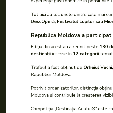
experiențe gastronomice în pensiunile tr
Tot aici au loc unele dintre cele mai c
DescOperă, Festivalul Lupilor sau Mior
Republica Moldova a participat c
Ediția din acest an a reunit peste
130 de
destinații
înscrise în
12 categorii
temati
Trofeul a fost obținut de
Orheiul Vechi,
Republicii Moldova.
Potrivit organizatorilor, distincția obți
Moldova și contribuie la creșterea vizibili
Competiția „Destinația Anului®” este c