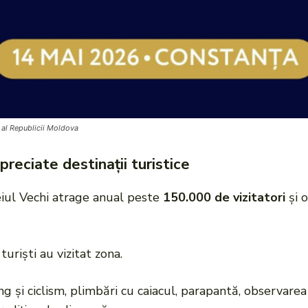
 al Republicii Moldova
preciate destinații turistice
eiul Vechi atrage anual peste
150.000 de vizitatori
și 
uriști au vizitat zona.
ing și ciclism, plimbări cu caiacul, parapantă, observare