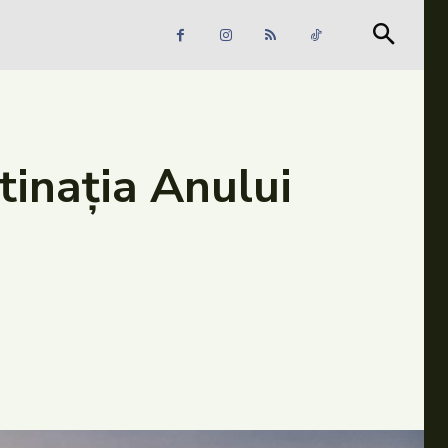
Căutare
Căutare
tinația Anului