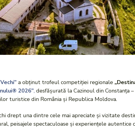
 Vechi”
a obținut trofeul competiției regionale
„Destina
Anului®
2026”
,
desfășurată la Cazinoul din Constanța –
ilor turistice din România și Republica Moldova.
i drept una dintre cele mai apreciate și vizitate destin
l, peisajele spectaculoase și experiențele autentice ofe