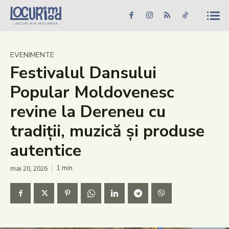
Caută în site...
Căutare
Caută în site...
Căutare
Știri
EVENIMENTE
Festivalul Dansului
Evenimente
Popular Moldovenesc
Dezvoltare rurală
revine la Dereneu cu
Turism
tradiții, muzică și produse
Vinării
autentice
Patrimoniu
mai 20, 2026
1
min.
Produs Acasă