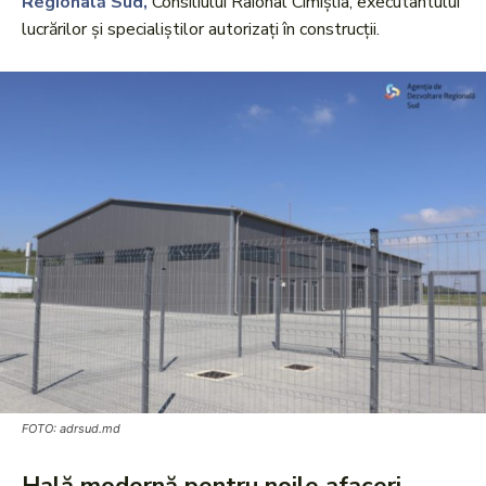
Regională Sud,
Consiliului Raional Cimișlia, executantului
lucrărilor și specialiștilor autorizați în construcții.
FOTO: adrsud.md