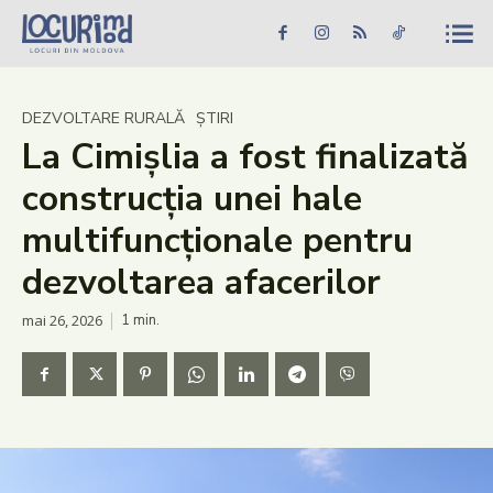
Caută în site...
Căutare
Caută în site...
Căutare
Știri
DEZVOLTARE RURALĂ
ȘTIRI
La Cimișlia a fost finalizată
Evenimente
construcția unei hale
Dezvoltare rurală
multifuncționale pentru
Turism
dezvoltarea afacerilor
Vinării
mai 26, 2026
1
min.
Patrimoniu
Produs Acasă