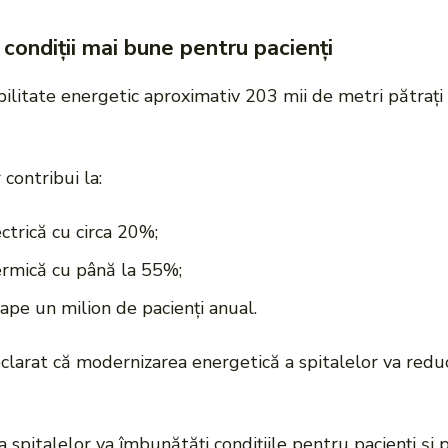
 condiții mai bune pentru pacienți
bilitate energetic aproximativ 203 mii de metri pătrați
 contribui la:
trică cu circa 20%;
rmică cu până la 55%;
ape un milion de pacienți anual.
eclarat că modernizarea energetică a spitalelor va reduc
 spitalelor va îmbunătăți condițiile pentru pacienți și