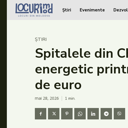
Știri
Evenimente
Dezvol
Caută în site...
Caută în site...
Știri
ȘTIRI
Evenimente
Spitalele din C
Dezvoltare rurală
energetic prin
Turism
de euro
Vinării
Patrimoniu
mai 28, 2026
1
min.
Produs Acasă