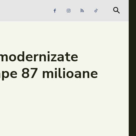
Căutare
Căutare
i modernizate
ape 87 milioane