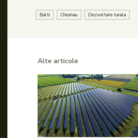
Balti
Chisinau
Dezvoltare rurala
Alte articole