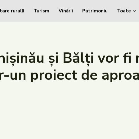
tare rurală
Turism
Vinării
Patrimoniu
Toate
hișinău și Bălți vor f
tr-un proiect de apro