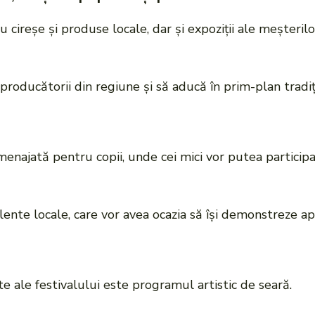
 cireșe și produse locale, dar și expoziții ale meșterilor
oducătorii din regiune și să aducă în prim-plan tradiți
menajată pentru copii, unde cei mici vor putea participa l
nte locale, care vor avea ocazia să își demonstreze aptit
ale festivalului este programul artistic de seară.