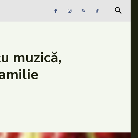
Căutare
Căutare
cu muzică,
familie