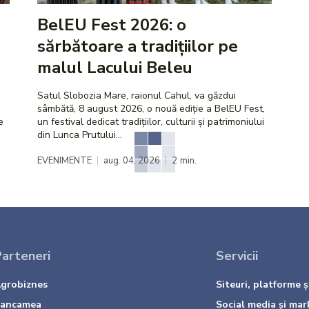
BelEU Fest 2026: o
sărbătoare a tradițiilor pe
malul Lacului Beleu
Satul Slobozia Mare, raionul Cahul, va găzdui
sâmbătă, 8 august 2026, o nouă ediție a BelEU Fest,
e
un festival dedicat tradițiilor, culturii și patrimoniului
din Lunca Prutului...
EVENIMENTE
aug. 04, 2026
2
min.
arteneri
Servicii
grobiznes
Siteuri, platforme și
ancamea
Social media și mar