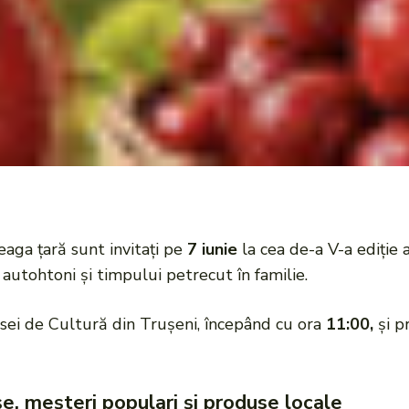
reaga țară sunt invitați pe
7 iunie
la cea de-a V-a ediție 
r autohtoni și timpului petrecut în familie.
asei de Cultură din Trușeni, începând cu ora
11:00,
și p
șe, meșteri populari și produse locale