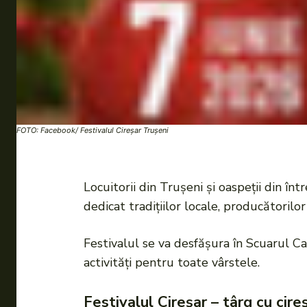
FOTO: Facebook/ Festivalul Cireșar Trușeni
Locuitorii din Trușeni și oaspeții din înt
dedicat tradițiilor locale, producătorilo
Festivalul se va desfășura în Scuarul C
activități pentru toate vârstele.
Festivalul Cireșar – târg cu cire