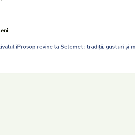
șeni
ivalul iProsop revine la Selemet: tradiții, gusturi și