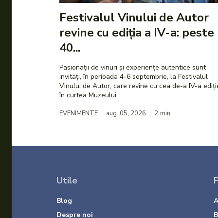
Festivalul Vinului de Autor
revine cu ediția a IV-a: peste
40...
Pasionații de vinuri și experiențe autentice sunt
invitați, în perioada 4-6 septembrie, la Festivalul
Vinului de Autor, care revine cu cea de-a IV-a ediți
în curtea Muzeului...
EVENIMENTE
aug. 05, 2026
2
min.
Utile
P
Blog
A
Despre noi
B