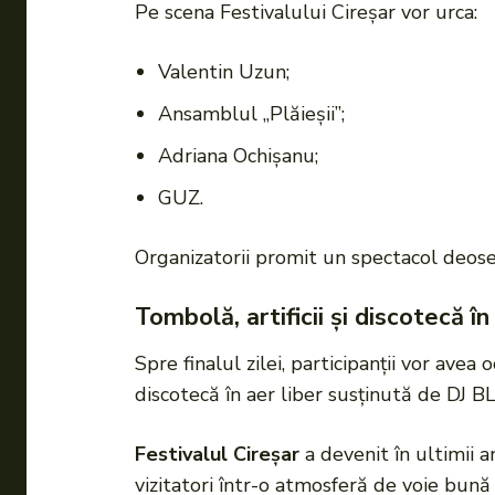
Pe scena Festivalului Cireșar vor urca:
Valentin Uzun;
Ansamblul „Plăieșii”;
Adriana Ochișanu;
GUZ.
Organizatorii promit un spectacol deose
Tombolă, artificii și discotecă în
Spre finalul zilei, participanții vor avea
discotecă în aer liber susținută de DJ B
Festivalul Cireșar
a devenit în ultimii a
vizitatori într-o atmosferă de voie bună