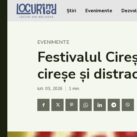
Știri
Evenimente
Dezvol
Caută în site...
Caută în site...
Știri
EVENIMENTE
Evenimente
Festivalul Cire
Dezvoltare rurală
cireșe și distr
Turism
Vinării
iun. 03, 2026
1
min.
Patrimoniu
Produs Acasă