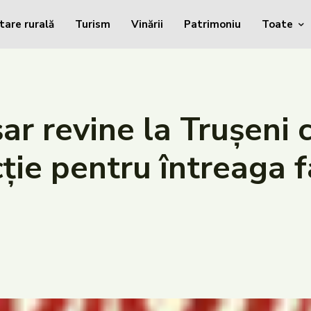
tare rurală
Turism
Vinării
Patrimoniu
Toate
șar revine la Trușeni 
acție pentru întreaga 