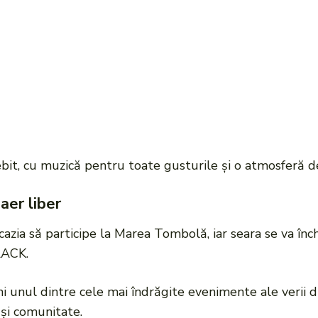
bit, cu muzică pentru toate gusturile și o atmosferă d
 aer liber
 ocazia să participe la Marea Tombolă, iar seara se va înch
LACK.
ni unul dintre cele mai îndrăgite evenimente ale verii d
 și comunitate.