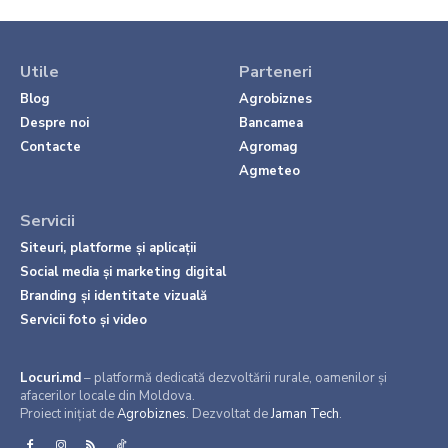
Utile
Parteneri
Blog
Agrobiznes
Despre noi
Bancamea
Contacte
Agromag
Agmeteo
Servicii
Siteuri, platforme și aplicații
Social media și marketing digital
Branding și identitate vizuală
Servicii foto și video
Locuri.md
– platformă dedicată dezvoltării rurale, oamenilor și
afacerilor locale din Moldova.
Proiect inițiat de
Agrobiznes
. Dezvoltat de
Jaman Tech
.