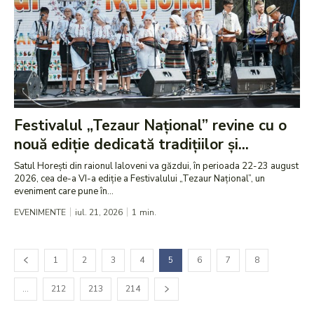
Festivalul „Tezaur Național” revine cu o
nouă ediție dedicată tradițiilor și...
Satul Horești din raionul Ialoveni va găzdui, în perioada 22-23 august
2026, cea de-a VI-a ediție a Festivalului „Tezaur Național”, un
eveniment care pune în...
EVENIMENTE
iul. 21, 2026
1
min.
1
2
3
4
5
6
7
8
…
212
213
214