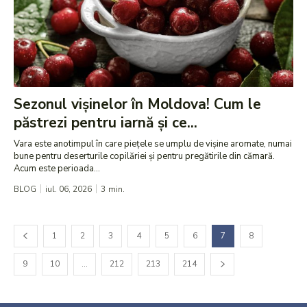
Sezonul vișinelor în Moldova! Cum le
păstrezi pentru iarnă și ce...
Vara este anotimpul în care piețele se umplu de vișine aromate, numai
bune pentru deserturile copilăriei și pentru pregătirile din cămară.
Acum este perioada...
BLOG
iul. 06, 2026
3
min.
1
2
3
4
5
6
7
8
9
10
…
212
213
214