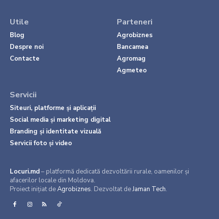
Utile
Parteneri
Blog
Agrobiznes
Despre noi
Bancamea
Contacte
Agromag
Agmeteo
Servicii
Siteuri, platforme și aplicații
Social media și marketing digital
Branding și identitate vizuală
Servicii foto și video
Locuri.md
– platformă dedicată dezvoltării rurale, oamenilor și
afacerilor locale din Moldova.
Proiect inițiat de
Agrobiznes
. Dezvoltat de
Jaman Tech
.