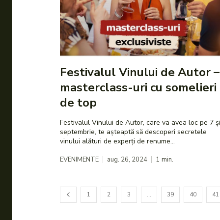
Festivalul Vinului de Autor –
masterclass-uri cu somelieri
de top
Festivalul Vinului de Autor, care va avea loc pe 7 ș
septembrie, te așteaptă să descoperi secretele
vinului alături de experți de renume...
EVENIMENTE
aug. 26, 2024
1
min.
1
2
3
…
39
40
41