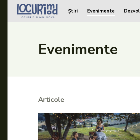
Știri
Evenimente
Dezvol
Caută în site...
Caută în site...
Știri
Evenimente
Evenimente
Dezvoltare rurală
Turism
Vinării
Articole
Patrimoniu
Produs Acasă