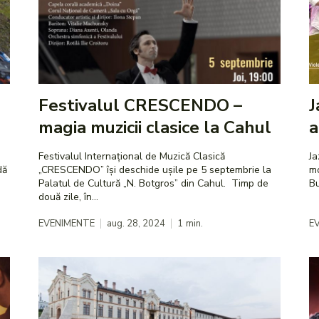
Festivalul CRESCENDO –
J
magia muzicii clasice la Cahul
a
Festivalul Internațional de Muzică Clasică
Ja
dă
„CRESCENDO” își deschide ușile pe 5 septembrie la
mo
Palatul de Cultură „N. Botgros” din Cahul. Timp de
Bu
două zile, în...
EVENIMENTE
aug. 28, 2024
1
min.
E