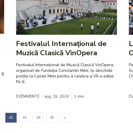
Festivalul Internațional de
L
Muzică Clasică VinOpera
O
Festivalul Internațional de Muzică Clasică VinOpera,
Pe
organizat de Fundația Constantin Mimi, își deschide
Su
i 8
porțile la Castel Mimi pentru a celebra a VII-a ediție.
Pe 6...
EVENIMENTE
aug. 26, 2024
1
min.
E
42
43
44
45