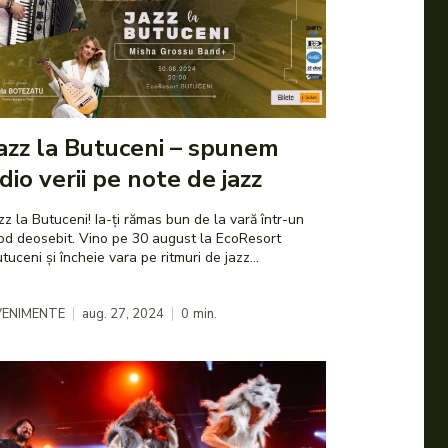
azz la Butuceni – spunem
dio verii pe note de jazz
zz la Butuceni! Ia-ți rămas bun de la vară într-un
d deosebit. Vino pe 30 august la EcoResort
tuceni și încheie vara pe ritmuri de jazz...
VENIMENTE
aug. 27, 2024
0
min.