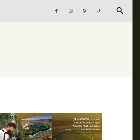
Căutare
Căutare