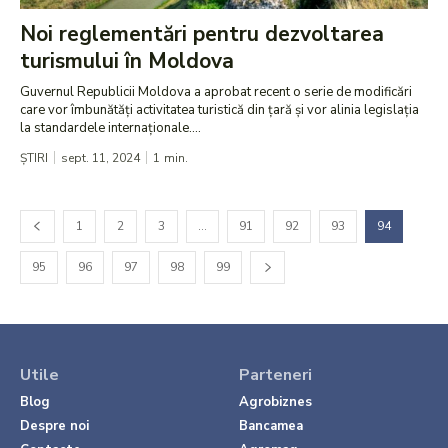
Noi reglementări pentru dezvoltarea
turismului în Moldova
Guvernul Republicii Moldova a aprobat recent o serie de modificări
care vor îmbunătăți activitatea turistică din țară și vor alinia legislația
la standardele internaționale....
ȘTIRI
sept. 11, 2024
1
min.
1
2
3
…
91
92
93
94
95
96
97
98
99
Utile
Parteneri
Blog
Agrobiznes
Despre noi
Bancamea