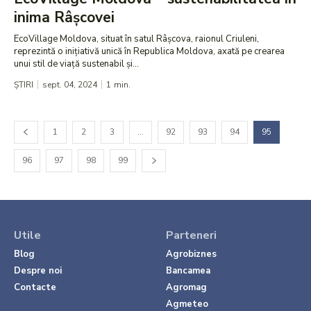
inima Râșcovei
EcoVillage Moldova, situat în satul Râșcova, raionul Criuleni,
reprezintă o inițiativă unică în Republica Moldova, axată pe crearea
unui stil de viață sustenabil și...
ȘTIRI
sept. 04, 2024
1
min.
1
2
3
…
92
93
94
95
96
97
98
99
Utile
Parteneri
Blog
Agrobiznes
Despre noi
Bancamea
Contacte
Agromag
Agmeteo