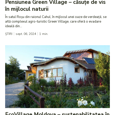
Pensiunea Green Village – căsuțe de vis
în mijlocul naturii
În satul Roșu din raionul Cahul, în mijlocul unei oaze de verdeață, se
află complexul agro-turistic Green Village, care oferă o evadare
ideală din...
ȘTIRI
sept. 06, 2024
1
min.
EcoVillage Moldova – sustenabilitatea în