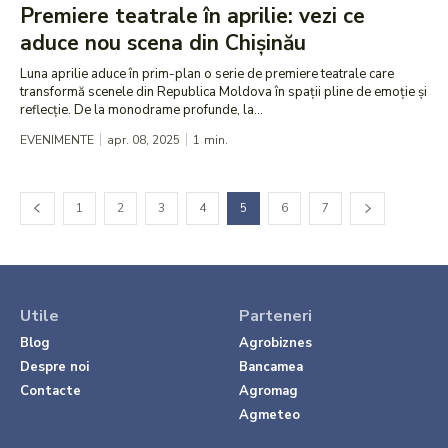
Premiere teatrale în aprilie: vezi ce
aduce nou scena din Chișinău
Luna aprilie aduce în prim-plan o serie de premiere teatrale care
transformă scenele din Republica Moldova în spații pline de emoție și
reflecție. De la monodrame profunde, la...
EVENIMENTE
apr. 08, 2025
1
min.
1
2
3
4
5
6
7
Utile
Parteneri
Blog
Agrobiznes
Despre noi
Bancamea
Contacte
Agromag
Agmeteo