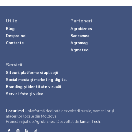
Utile
Parteneri
Blog
Agrobiznes
Despre noi
Bancamea
Contacte
Agromag
Agmeteo
Servicii
Siteuri, platforme și aplicații
Social media și marketing digital
Branding și identitate vizuală
Servicii foto și video
Locuri.md
– platformă dedicată dezvoltării rurale, oamenilor și
afacerilor locale din Moldova.
Proiect inițiat de
Agrobiznes
. Dezvoltat de
Jaman Tech
.