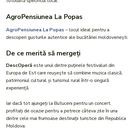
totodată specificul local.
AgroPensiunea La Popas
AgroPensiunea La Popas
– locul ideal pentru a
descoperi gusturile autentice ale bucătăriei moldovenești.
De ce merită să mergeți
DescOperă
este unul dintre puținele festivaluri din
Europa de Est care reușește să combine muzica clasică,
patrimoniul cultural și turismul rural într-o singură
experiență.
Iar dacă tot ajungeți la Butuceni pentru un concert,
profitați de ocazie pentru a petrece câteva zile în una
dintre cele mai frumoase destinații turistice din Republica
Moldova.