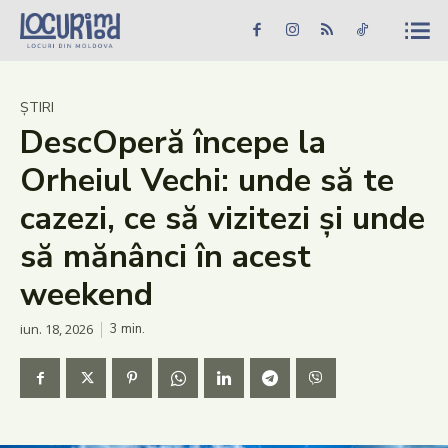
Caută în site...
Căutare
Caută în site...
Căutare
Știri
ȘTIRI
DescOperă începe la
Evenimente
Orheiul Vechi: unde să te
Dezvoltare rurală
cazezi, ce să vizitezi și unde
Turism
să mănânci în acest
Vinării
weekend
Patrimoniu
iun. 18, 2026
3
min.
Produs Acasă