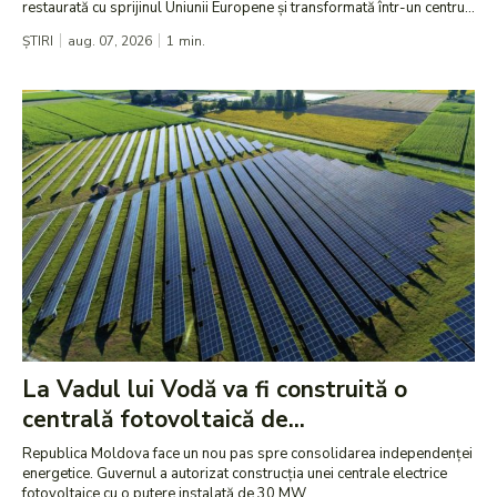
restaurată cu sprijinul Uniunii Europene și transformată într-un centru...
ȘTIRI
aug. 07, 2026
1
min.
La Vadul lui Vodă va fi construită o
centrală fotovoltaică de...
Republica Moldova face un nou pas spre consolidarea independenței
energetice. Guvernul a autorizat construcția unei centrale electrice
fotovoltaice cu o putere instalată de 30 MW,...