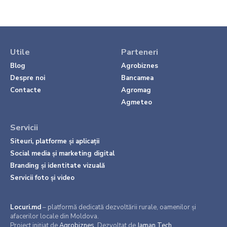
Utile
Parteneri
Blog
Agrobiznes
Despre noi
Bancamea
Contacte
Agromag
Agmeteo
Servicii
Siteuri, platforme și aplicații
Social media și marketing digital
Branding și identitate vizuală
Servicii foto și video
Locuri.md
– platformă dedicată dezvoltării rurale, oamenilor și
afacerilor locale din Moldova.
Proiect inițiat de
Agrobiznes
. Dezvoltat de
Jaman Tech
.