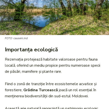
FOTO: causeni.md
Importanța ecologică
Rezervația protejează habitate valoroase pentru fauna
locală, oferind un mediu propice pentru numeroase specii
de păsări, mamifere și plante rare.
Fiind o zonă de tranziție între ecosistemele acvatice și
forestiere,
Grădina Turcească
joacă un rol esențial în
menținerea biodiversității din sud-estul Moldovei.
Această arie naturală reprezintă un patrimoniu ecologic