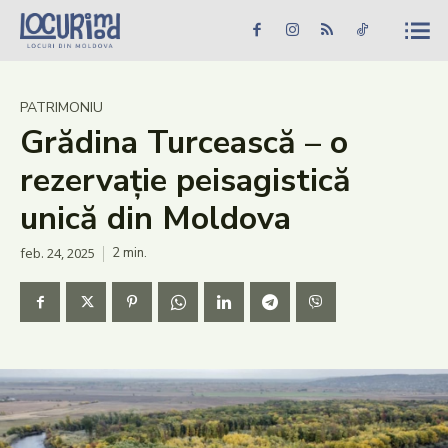
Caută în site...
Căutare
Caută în site...
Căutare
Știri
PATRIMONIU
Grădina Turcească – o
Evenimente
rezervație peisagistică
Dezvoltare rurală
unică din Moldova
Turism
feb. 24, 2025
2
min.
Vinării
Patrimoniu
Produs Acasă