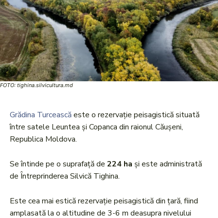
FOTO: tighina.silvicultura.md
Grădina Turcească
este o rezervație peisagistică situată
între satele Leuntea și Copanca din raionul Căușeni,
Republica Moldova.
Se întinde pe o suprafață de
224 ha
și este administrată
de Întreprinderea Silvică Tighina.
Este cea mai estică rezervație peisagistică din țară, fiind
amplasată la o altitudine de 3-6 m deasupra nivelului