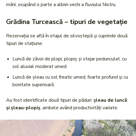
mării, ocupând o parte a albiei vechi a fluviului Nistru.
Grădina Turcească – tipuri de vegetație
Rezervația se află în etajul de silvostepă și cuprinde două
tipuri de stațiune:
Luncă de zăvoi de plopi, plopiș și stejar pedunculat, cu
sol aluvial moderat umed.
Luncă de șleau cu sol freatic umed, foarte profund și cu
bonitate superioară.
Au fost identificate două tipuri de păduri:
șleau de luncă
și șleau-plopiș
, ambele având productivități variate.