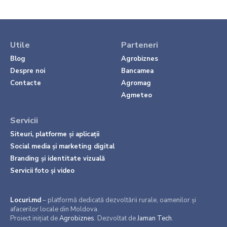
Utile
Parteneri
Blog
Agrobiznes
Despre noi
Bancamea
Contacte
Agromag
Agmeteo
Servicii
Siteuri, platforme și aplicații
Social media și marketing digital
Branding și identitate vizuală
Servicii foto și video
Locuri.md
– platformă dedicată dezvoltării rurale, oamenilor și
afacerilor locale din Moldova.
Proiect inițiat de
Agrobiznes
. Dezvoltat de
Jaman Tech
.