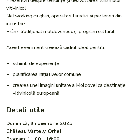
Prezentări despre tendințe și dezvoltarea turismului
vitivinicol
Networking cu ghizi, operatori turistici și parteneri din
industrie
Prânz tradițional moldovenesc și program cultural.
Acest eveniment creează cadrul ideal pentru:
schimb de experiențe
planificarea inițiativelor comune
crearea unei imagini unitare a Moldovei ca destinație
vitivinicolă europeană
Detalii utile
Duminică, 9 noiembrie 2025
Château Vartely, Orhei
Program:
11:00 – 16:00