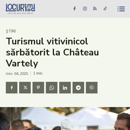
Caută în site...
Căutare
Caută în site...
Căutare
Știri
ȘTIRI
Turismul vitivinicol
Evenimente
sărbătorit la Château
Dezvoltare rurală
Vartely
Turism
nov. 04, 2025
1
min.
Vinării
Patrimoniu
Produs Acasă