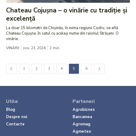
Chateau Cojușna – o vinărie cu tradiție și
excelență
La doar 15 kilometri de Chișinău, în inima regiunii Codru, se află
Chateau Cojușna, în satul cu același nume din raionul Strășeni. O
vinărie...
VINĂRII
nov. 23, 2024
2
min.
1
2
3
4
5
6
Utile
Parteneri
Blog
Agrobiznes
Despre noi
Bancamea
Contacte
Agromag
Agmeteo