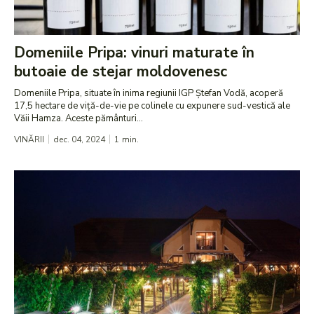
Domeniile Pripa: vinuri maturate în
butoaie de stejar moldovenesc
Domeniile Pripa, situate în inima regiunii IGP Ștefan Vodă, acoperă
17,5 hectare de viță-de-vie pe colinele cu expunere sud-vestică ale
Văii Hamza. Aceste pământuri...
VINĂRII
dec. 04, 2024
1
min.