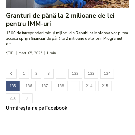
Granturi de până la 2 milioane de lei
pentru IMM-uri
1300 de întreprinderi mici și mijlocii din Republica Moldova vor putea
accesa sprijin financiar de până la 2 milioane de lei prin Programul
de...
ȘTIRI
mart. 05, 2025
1
min.
1
2
3
…
132
133
134
135
136
137
138
…
214
215
216
Urmărește-ne pe Facebook