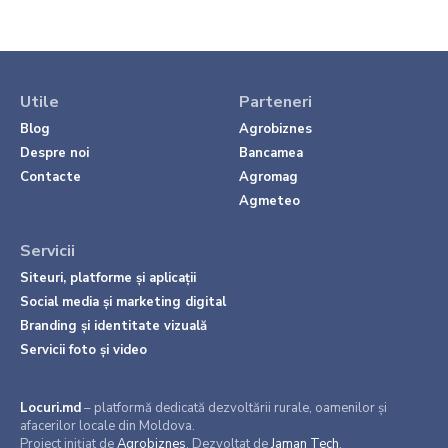
Utile
Parteneri
Blog
Agrobiznes
Despre noi
Bancamea
Contacte
Agromag
Agmeteo
Servicii
Siteuri, platforme și aplicații
Social media și marketing digital
Branding și identitate vizuală
Servicii foto și video
Locuri.md
– platformă dedicată dezvoltării rurale, oamenilor și
afacerilor locale din Moldova.
Proiect inițiat de
Agrobiznes
. Dezvoltat de
Jaman Tech
.