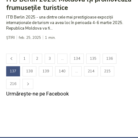
frumusețile turistice
ITB Berlin 2025 - una dintre cele mai prestigioase expoziții
internaționale de turism va avea loc în perioada 4-6 martie 2025.
Republica Moldova va fi...
ȘTIRI
feb. 25, 2025
1
min.
1
2
3
…
134
135
136
137
138
139
140
…
214
215
216
Urmărește-ne pe Facebook