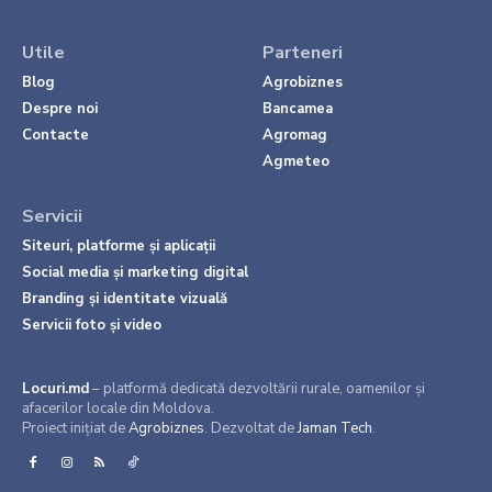
Utile
Parteneri
Blog
Agrobiznes
Despre noi
Bancamea
Contacte
Agromag
Agmeteo
Servicii
Siteuri, platforme și aplicații
Social media și marketing digital
Branding și identitate vizuală
Servicii foto și video
Locuri.md
– platformă dedicată dezvoltării rurale, oamenilor și
afacerilor locale din Moldova.
Proiect inițiat de
Agrobiznes
. Dezvoltat de
Jaman Tech
.