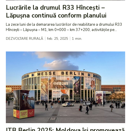
Lucrările la drumul R33 Hîncești –
Lăpușna continuă conform planului
La zece luni de la demararea lucrărilor de reabilitare a drumului R33
Hîncești – Lăpușna – M1, km 0+000 – km 37+200, activitățile pe...
DEZVOLTARE RURALĂ
feb. 25, 2025
1
min.
ITB Berlin 2025: Moldova își promovează