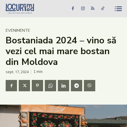
Caută în site...
Căutare
Caută în site...
Căutare
Știri
EVENIMENTE
Bostaniada 2024 – vino să
Evenimente
vezi cel mai mare bostan
Dezvoltare rurală
din Moldova
Turism
sept. 17, 2024
1
min.
Vinării
Patrimoniu
Produs Acasă