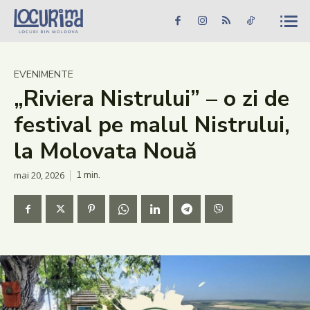
Caută în site...
Căutare
Caută în site...
Căutare
Știri
EVENIMENTE
„Riviera Nistrului” – o zi de
Evenimente
festival pe malul Nistrului,
Dezvoltare rurală
la Molovata Nouă
Turism
mai 20, 2026
1
min.
Vinării
Patrimoniu
Produs Acasă