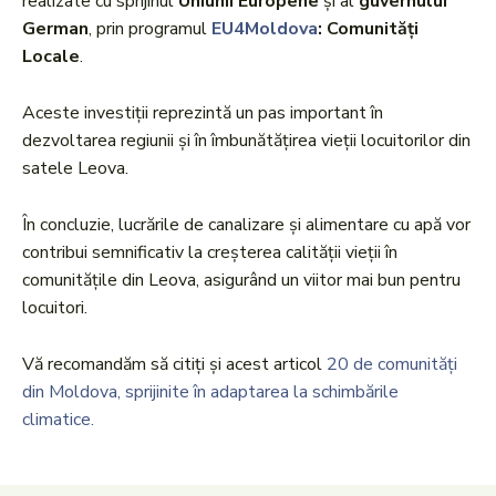
realizate cu sprijinul
Uniunii Europene
și al
guvernului
German
, prin programul
EU4Moldova
: Comunități
Locale
.
Aceste investiții reprezintă un pas important în
dezvoltarea regiunii și în îmbunătățirea vieții locuitorilor din
satele Leova.
În concluzie, lucrările de canalizare și alimentare cu apă vor
contribui semnificativ la creșterea calității vieții în
comunitățile din Leova, asigurând un viitor mai bun pentru
locuitori.
Vă recomandăm să citiți și acest articol
20 de comunități
din Moldova, sprijinite în adaptarea la schimbările
climatice.