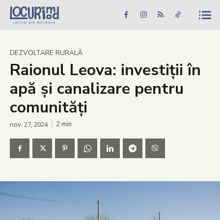
Caută în site...
Căutare
Caută în site...
Căutare
Știri
DEZVOLTARE RURALĂ
Raionul Leova: investiții în
Evenimente
apă și canalizare pentru
Dezvoltare rurală
comunități
Turism
nov. 27, 2024
2
min.
Vinării
Patrimoniu
Produs Acasă