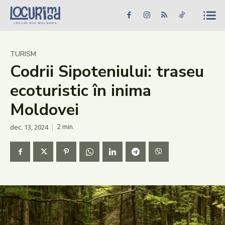
Caută în site...
Căutare
Caută în site...
Căutare
Știri
TURISM
Codrii Sipoteniului: traseu
Evenimente
ecoturistic în inima
Dezvoltare rurală
Moldovei
Turism
dec. 13, 2024
2
min.
Vinării
Patrimoniu
Produs Acasă