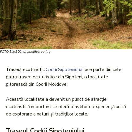
FOTO SIMBOL: drumetiicarpati.ro
Traseul ecoturistic
Codrii Sipoteniului
face parte din cele
patru trasee ecoturistice din Sipoteni, o localitate
pitorească din Codrii Moldovei.
Această localitate a devenit un punct de atracție
ecoturistică important ce oferă turiștilor o experiență unică
de explorare a naturii și tradițiilor locale.
Traseul Codrii Sipoteniului