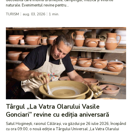
deosebită care îmbină drumețiile, campingul, muzica și vinurile
naturale. Evenimentul revine pentru...
TURISM
aug. 03, 2026
1
min.
Târgul „La Vatra Olarului Vasile
Gonciari” revine cu ediția aniversară
Satul Hoginești, raionul Călărași, va găzdui pe 26 iulie 2026, începând
cu ora 09:00, o nouă ediție a Târgului Universal „La Vatra Olarului