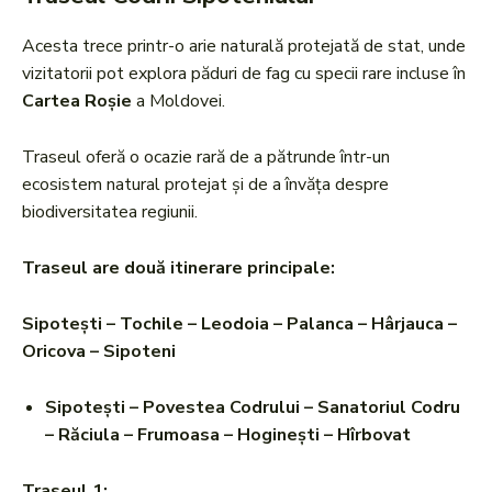
Acesta trece printr-o arie naturală protejată de stat, unde
vizitatorii pot explora păduri de fag cu specii rare incluse în
Cartea Roșie
a Moldovei.
Traseul oferă o ocazie rară de a pătrunde într-un
ecosistem natural protejat și de a învăța despre
biodiversitatea regiunii​.
Traseul are două itinerare principale:
Sipotești – Tochile – Leodoia – Palanca – Hârjauca –
Oricova – Sipoteni
Sipotești – Povestea Codrului – Sanatoriul Codru
– Răciula – Frumoasa – Hoginești – Hîrbovat
Traseul 1: