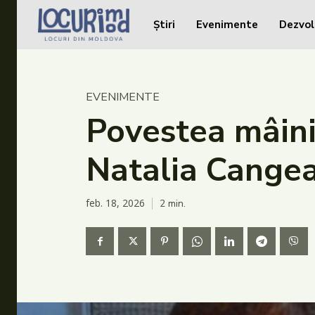
Știri
Evenimente
Dezvol
Caută în site...
Caută în site...
Știri
EVENIMENTE
Evenimente
Povestea mâinil
Dezvoltare rurală
Natalia Cangea
Turism
Vinării
feb. 18, 2026
2
min.
Patrimoniu
Produs Acasă