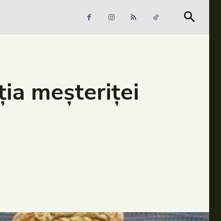
Căutare
Căutare
ția meșteriței