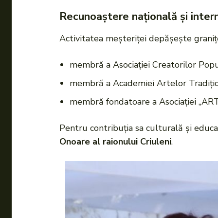
Recunoaștere națională și inter
Activitatea meșteriței depășește granițel
membră a Asociației Creatorilor Popu
membră a Academiei Artelor Tradițio
membră fondatoare a Asociației „ART
Pentru contribuția sa culturală și educ
Onoare al raionului Criuleni
.