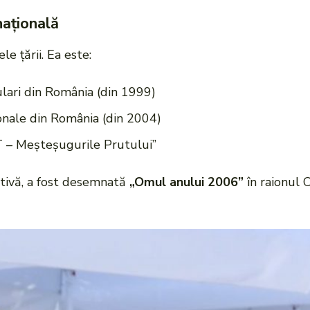
națională
e țării. Ea este:
lari din România (din 1999)
nale din România (din 2004)
 – Meșteșugurile Prutului”
ativă, a fost desemnată
„Omul anului 2006”
în raionul C