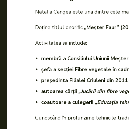
Natalia Cangea este una dintre cele mai
Deține titlul onorific
„Meșter Faur” (20
Activitatea sa include:
membră a Consiliului Uniunii Meșter
șefă a secției Fibre vegetale în cadru
președinta Filialei Criuleni din 2011
autoarea cărții
„Jucării din fibre veg
coautoare a culegerii
„Educația tehn
Cunoscând în profunzime tehnicile tradiți