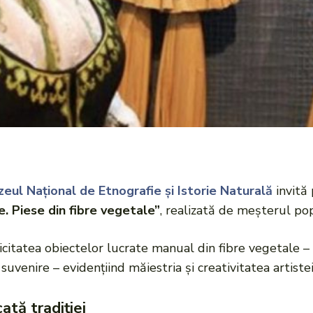
eul Național de Etnografie și Istorie Naturală
invită 
. Piese din fibre vegetale”
, realizată de meșterul po
tatea obiectelor lucrate manual din fibre vegetale – păp
 suvenire – evidențiind măiestria și creativitatea artistei
ată tradiției