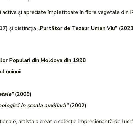
 active și apreciate împletitoare în fibre vegetale din
17)
și distincția
„Purtător de Tezaur Uman Viu” (2023
ilor Populari din Moldova din 1998
l uniunii
etale”
(2009)
ologică în școala auxiliară”
(2002)
onale, artista a creat o colecție impresionantă de lucrăr