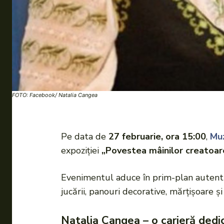
FOTO: Facebook/ Natalia Cangea
Pe data de
27 februarie, ora 15:00
,
Muz
expoziției
„Povestea mâinilor creatoare
Evenimentul aduce în prim-plan autentici
jucării, panouri decorative, mărțișoare și
Natalia Cangea – o carieră dedic