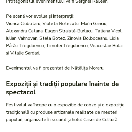
Protagonistul evenimentului va fi Serghei Railean.
Pe scenă vor evolua și interpreții:
Viorica Ciubotaru, Violeta Botezatu, Marin Ganciu,
Alexandru Catana, Eugen Straistă-Burlacu, Tatiana Vicol,
Iulian Vahnovan, Stela Botez, Zinovia Bolboceanu, Lidia
Pârău-Tregubenco, Timofei Tregubenco, Veaceslav Bulai
și Vitalie Sardari.
Evenimentul va fi prezentat de Nătălița Moraru.
Expoziții și tradiții populare înainte de
spectacol
Festivalul va începe cu o expoziție de cobze și o expoziție
tradițională cu produse artizanale realizate de meșteri
populari, organizate în scuarul și holul Casei de Cultură.