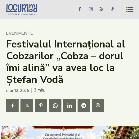
Caută în site...
Căutare
Caută în site...
Căutare
Știri
EVENIMENTE
Festivalul Internațional al
Evenimente
Cobzarilor „Cobza – dorul
Dezvoltare rurală
îmi alină” va avea loc la
Turism
Ștefan Vodă
Vinării
mai 12, 2026
3
min.
Patrimoniu
Produs Acasă