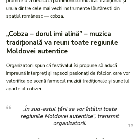
promite o zi dedicată patrimoniului muzical tradițional și
unuia dintre cele mai vechi instrumente lăutărești din
spațiul românesc — cobza.
„Cobza – dorul îmi alină” – muzica
tradițională va reuni toate regiunile
Moldovei autentice
Organizatorii spun că festivalul își propune să aducă
împreună interpreți și rapsozi pasionați de folclor, care vor
valorifica pe scenă farmecul muzicii tradiționale și sunetul
aparte al cobzei.
„În sud-estul țării se vor întâlni toate
regiunile Moldovei autentice”, transmit
organizatorii.