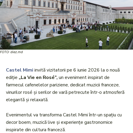
FOTO: diez.md
Castel Mimi
invită vizitatorii pe 6 iunie 2026 la o nouă
ediție
„La Vie en Rosé”,
un eveniment inspirat de
farmecul cafenelelor pariziene, dedicat muzicii franceze,
vinurilor rosé și serilor de vară petrecute într-o atmosferă
elegantă și relaxată.
Evenimentul va transforma Castel Mimi într-un spațiu cu
decor boem, muzică live și experiențe gastronomice
inspirate din cultura franceză.