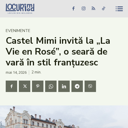
Caută în site...
Căutare
Caută în site...
Căutare
Știri
EVENIMENTE
Castel Mimi invită la „La
Evenimente
Vie en Rosé”, o seară de
Dezvoltare rurală
vară în stil franțuzesc
Turism
mai 14, 2026
2
min.
Vinării
Patrimoniu
Produs Acasă