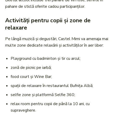
Biletul alcool include trei pahare de vin rosé, servite în
pahare de sticlă oferite cadou participanților.
Activități pentru copii și zone de
relaxare
Pe lângă muzică și degustări, Castel Mimi va amenaja mai
multe zone dedicate relaxării și activităților în aer liber:
Playground cu badminton și tir cu arcul;
zonă de picnic pe iarbă;
food court și Wine Bar;
spații de relaxare în restaurantul Bufnița Albă;
selfie zone și platformă Selfie 360;
relax room pentru copii de până la 10 ani, cu
supraveghere.