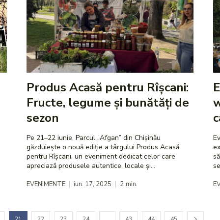
Produs Acasă pentru Rîșcani:
E
Fructe, legume și bunătăți de
w
sezon
c
Pe 21–22 iunie, Parcul „Afgan” din Chișinău
Ev
găzduiește o nouă ediție a târgului Produs Acasă
ex
pentru Rîșcani, un eveniment dedicat celor care
să
apreciază produsele autentice, locale și...
se
EVENIMENTE
iun. 17, 2025
2
min.
E
21
22
23
24
…
43
44
45