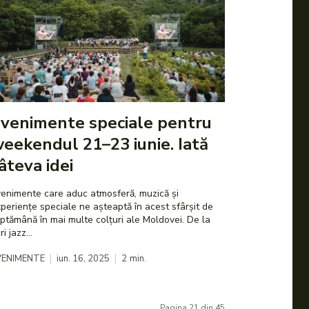
venimente speciale pentru
eekendul 21–23 iunie. Iată
âteva idei
enimente care aduc atmosferă, muzică și
periențe speciale ne așteaptă în acest sfârșit de
ptămână în mai multe colțuri ale Moldovei. De la
ri jazz...
VENIMENTE
iun. 16, 2025
2
min.
Pagina 21 din 45