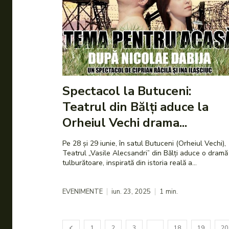
Spectacol la Butuceni:
Teatrul din Bălți aduce la
Orheiul Vechi drama...
Pe 28 și 29 iunie, în satul Butuceni (Orheiul Vechi),
Teatrul „Vasile Alecsandri” din Bălți aduce o dramă
tulburătoare, inspirată din istoria reală a...
EVENIMENTE
iun. 23, 2025
1
min.
1
2
3
…
18
19
20