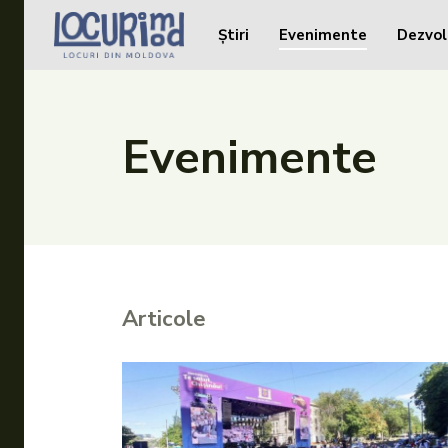
Știri
Evenimente
Dezvol
Caută în site...
Caută în site...
Știri
Evenimente
Evenimente
Dezvoltare rurală
Turism
Vinării
Articole
Patrimoniu
Produs Acasă