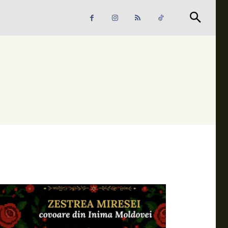
Căutare
Căutare