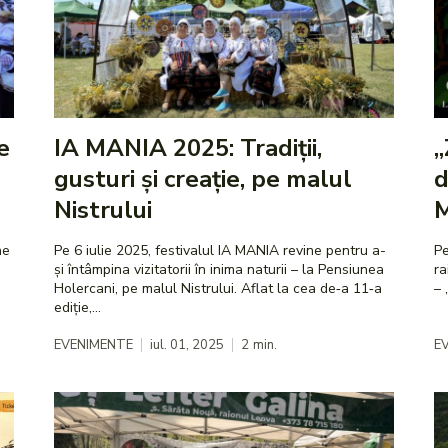
e
IA MANIA 2025: Tradiții,
„
gusturi și creație, pe malul
d
Nistrului
ne
Pe 6 iulie 2025, festivalul IA MANIA revine pentru a-
Pe
și întâmpina vizitatorii în inima naturii – la Pensiunea
ra
.
Holercani, pe malul Nistrului. Aflat la cea de‑a 11‑a
– 
ediție,...
EVENIMENTE
iul. 01, 2025
2
min.
E