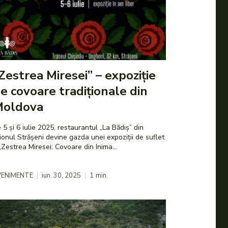
Zestrea Miresei” – expoziție
e covoare tradiționale din
Moldova
 5 și 6 iulie 2025, restaurantul „La Bădiș” din
ionul Strășeni devine gazda unei expoziții de suflet
„Zestrea Miresei: Covoare din Inima...
VENIMENTE
iun. 30, 2025
1
min.