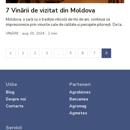
7 Vinării de vizitat din Moldova
Moldova, o țară cu o tradiție viticolă de mii de ani, continuă să
impresioneze prin vinurile sale de calitate și peisajele pitorești. De la...
VINĂRII
aug. 01, 2024
2
min.
1
2
3
…
5
6
7
8
Utile
Parteneri
Blog
Agrobiznes
Despre noi
Bancamea
Contacte
Agromag
Agmeteo
Servicii